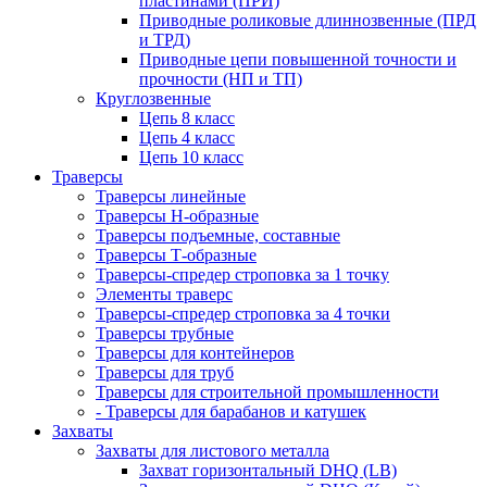
пластинами (ПРИ)
Приводные роликовые длиннозвенные (ПРД
и ТРД)
Приводные цепи повышенной точности и
прочности (НП и ТП)
Круглозвенные
Цепь 8 класс
Цепь 4 класс
Цепь 10 класс
Траверсы
Траверсы линейные
Траверсы Н-образные
Траверсы подъемные, составные
Траверсы Т-образные
Траверсы-спредер строповка за 1 точку
Элементы траверс
Траверсы-спредер строповка за 4 точки
Траверсы трубные
Траверсы для контейнеров
Траверсы для труб
Траверсы для строительной промышленности
- Траверсы для барабанов и катушек
Захваты
Захваты для листового металла
Захват горизонтальный DHQ (LB)