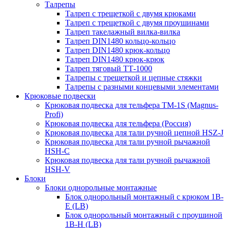
Талрепы
Талреп с трещеткой с двумя крюками
Талреп с трещеткой с двумя проушинами
Талреп такелажный вилка-вилка
Талреп DIN1480 кольцо-кольцо
Талреп DIN1480 крюк-кольцо
Талреп DIN1480 крюк-крюк
Талреп тяговый ТТ-1000
Талрепы с трещеткой и цепные стяжки
Талрепы с разными концевыми элементами
Крюковые подвески
Крюковая подвеска для тельфера TM-1S (Magnus-
Profi)
Крюковая подвеска для тельфера (Россия)
Крюковая подвеска для тали ручной цепной HSZ-J
Крюковая подвеска для тали ручной рычажной
HSH-C
Крюковая подвеска для тали ручной рычажной
HSH-V
Блоки
Блоки однорольные монтажные
Блок однорольный монтажный с крюком 1B-
E (LB)
Блок однорольный монтажный с проушиной
1B-H (LB)