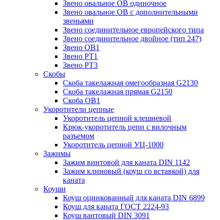
Звено овальное OB одиночное
Звено овальное ОВ с дополнительными
звеньями
Звено соединительное европейского типа
Звено соединительное двойное (тип 247)
Звено ОВ1
Звено РТ1
Звено РТ3
Скобы
Скоба такелажная омегообразная G2130
Скоба такелажная прямая G2150
Скоба ОВ1
Укоротители цепные
Укоротитель цепной клешневой
Крюк-укоротитель цепи с вилочным
разъемом
Укоротитель цепной УЦ-1000
Зажимы
Зажим винтовой для каната DIN 1142
Зажим клиновый (коуш со вставкой) для
каната
Коуши
Коуш оцинкованный для каната DIN 6899
Коуш для каната ГОСТ 2224-93
Коуш вантовый DIN 3091