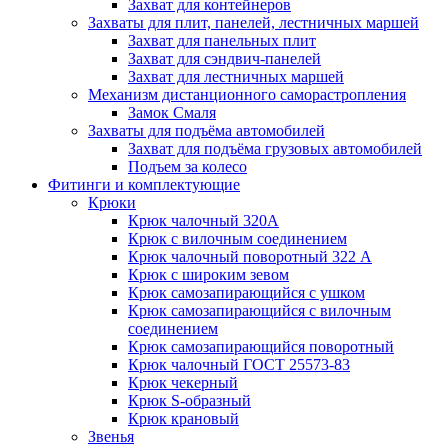
Захват для контейнеров
Захваты для плит, панелей, лестничных маршей
Захват для панельных плит
Захват для сэндвич-панелей
Захват для лестничных маршей
Механизм дистанционного саморастропления
Замок Смаля
Захваты для подъёма автомобилей
Захват для подъёма грузовых автомобилей
Подъем за колесо
Фитинги и комплектующие
Крюки
Крюк чалочный 320А
Крюк с вилочным соединением
Крюк чалочный поворотный 322 А
Крюк с широким зевом
Крюк самозапирающийся с ушком
Крюк самозапирающийся с вилочным
соединением
Крюк самозапирающийся поворотный
Крюк чалочный ГОСТ 25573-83
Крюк чекерный
Крюк S-образный
Крюк крановый
Звенья